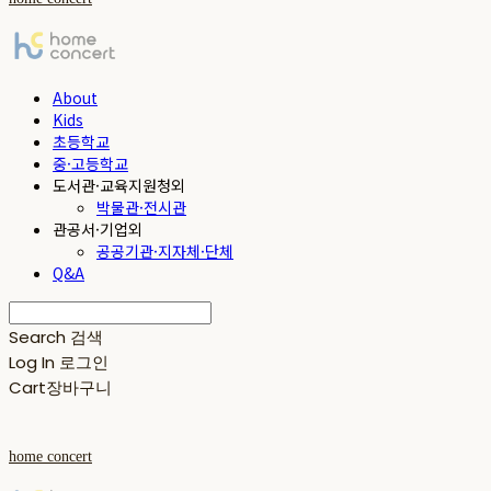
About
Kids
초등학교
중·고등학교
도서관·교육지원청외
박물관·전시관
관공서·기업외
공공기관·지자체·단체
Q&A
Search
검색
Log In
로그인
Cart
장바구니
home concert