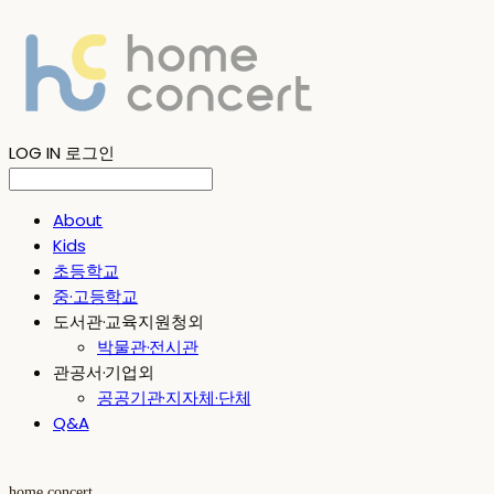
LOG IN
로그인
About
Kids
초등학교
중·고등학교
도서관·교육지원청외
박물관·전시관
관공서·기업외
공공기관·지자체·단체
Q&A
home concert